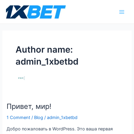
Skip
to
Main
content
Men
Author name:
admin_1xbetbd
Привет, мир!
1 Comment
/
Blog
/
admin_1xbetbd
Добро пожаловать в WordPress. Это ваша первая